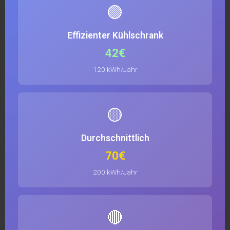
🟢
Effizienter Kühlschrank
42€
120 kWh/Jahr
🟡
Durchschnittlich
70€
200 kWh/Jahr
🔴