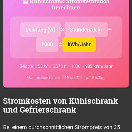
🧮 Kühlschrank Stromverbrauch
berechnen
×
÷
Leistung (W)
Stunden/Jahr
=
1000
kWh/Jahr
Beispiel: 150 W × 6.570 h ÷ 1000 =
985 kWh/Jahr
*Kompressor läuft ca. 45% der Zeit (ca. 18 h/Tag)
Stromkosten von Kühlschrank
und Gefrierschrank
Bei einem durchschnittlichen Strompreis von 35