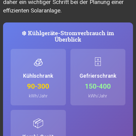
daher ein wichtiger Schritt bei der Planung einer
effizienten Solaranlage.
❄️ Kühlgeräte-Stromverbrauch im
Überblick
🧊
🗄️
Kühlschrank
Gefrierschrank
90-300
150-400
kWh/Jahr
kWh/Jahr
📦