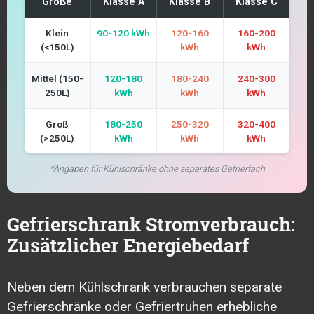
Größe
Klasse A
Klasse B
Klasse C
Klein
90-120 kWh
120-160
160-200
(<150L)
kWh
kWh
Mittel (150-
120-180
180-240
240-300
250L)
kWh
kWh
kWh
Groß
180-250
250-320
320-400
(>250L)
kWh
kWh
kWh
*Angaben für Kühlschränke ohne separates Gefrierfach
Gefrierschrank Stromverbrauch:
Zusätzlicher Energiebedarf
Neben dem Kühlschrank verbrauchen separate
Gefrierschränke oder Gefriertruhen erhebliche